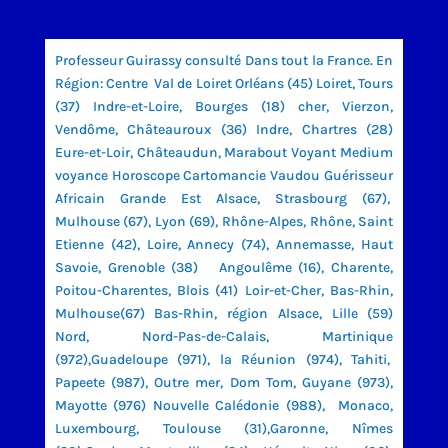
Professeur Guirassy consulté Dans tout la France. En
Région: Centre Val de Loiret Orléans (45) Loiret, Tours
(37) Indre-et-Loire, Bourges (18) cher, Vierzon,
Vendôme, Châteauroux (36) Indre, Chartres (28)
Eure-et-Loir, Châteaudun, Marabout Voyant Medium
voyance Horoscope Cartomancie Vaudou Guérisseur
Africain Grande Est Alsace, Strasbourg (67),
Mulhouse (67), Lyon (69), Rhône-Alpes, Rhône, Saint
Etienne (42), Loire, Annecy (74), Annemasse, Haut
Savoie, Grenoble (38) Angoulême (16), Charente,
Poitou-Charentes, Blois (41) Loir-et-Cher, Bas-Rhin,
Mulhouse(67) Bas-Rhin, région Alsace, Lille (59)
Nord, Nord-Pas-de-Calais, Martinique
(972),Guadeloupe (971), la Réunion (974), Tahiti,
Papeete (987), Outre mer, Dom Tom, Guyane (973),
Mayotte (976) Nouvelle Calédonie (988), Monaco,
Luxembourg, Toulouse (31),Garonne, Nîmes